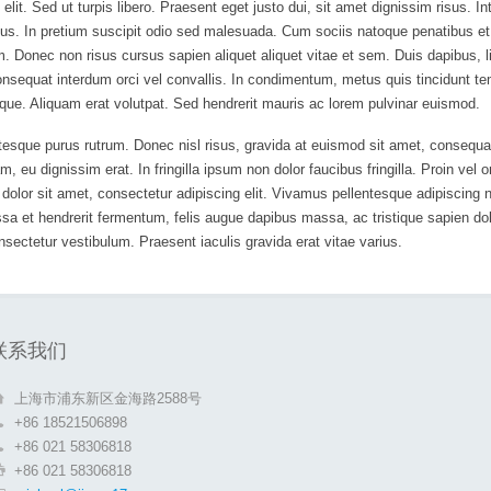
lit. Sed ut turpis libero. Praesent eget justo dui, sit amet dignissim risus. I
s. In pretium suscipit odio sed malesuada. Cum sociis natoque penatibus et 
. Donec non risus cursus sapien aliquet aliquet vitae et sem. Duis dapibus,
consequat interdum orci vel convallis. In condimentum, metus quis tincidunt te
neque. Aliquam erat volutpat. Sed hendrerit mauris ac lorem pulvinar euismod.
ntesque purus rutrum. Donec nisl risus, gravida at euismod sit amet, consequat
 eu dignissim erat. In fringilla ipsum non dolor faucibus fringilla. Proin vel 
 dolor sit amet, consectetur adipiscing elit. Vivamus pellentesque adipiscin
 massa et hendrerit fermentum, felis augue dapibus massa, ac tristique sapien
onsectetur vestibulum. Praesent iaculis gravida erat vitae varius.
联系我们
上海市浦东新区金海路2588号
+86 18521506898
+86 021 58306818
+86 021 58306818