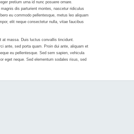
nteger pretium urna id nunc posuere ornare.
magnis dis parturient montes, nascetur ridiculus
 libero eu commodo pellentesque, metus leo aliquam
mpor, elit neque consectetur nulla, vitae faucibus
 at massa. Duis luctus convallis tincidunt.
orci ante, sed porta quam. Proin dui ante, aliquam et
g neque eu pellentesque. Sed sem sapien, vehicula
 dolor eget neque. Sed elementum sodales risus, sed