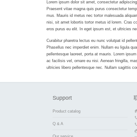
Lorem ipsum dolor sit amet, consectetur adipiscing e
Praesent vitae magna quis purus consectetur tempu
mus. Mauris id metus nec tortor malesuada aliquam
nisi, sit amet lobortis tortor metus id lorem. Cras 
eros purus eu elit. In eget ipsum est, et ultricies 
Curabitur pharetra lectus eu nunc volutpat id pelle
Phasellus nec imperdiet enim. Nullam eu ligula quam,
pellentesque laoreet, porta at mauris. Lorem ipsum
ac facilisis vel, ornare eu nisi. Aenean fringilla,
ultricies libero pellentesque nec. Nullam sagittis c
Support
Product catalog
Q & A
Our service