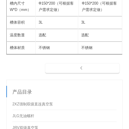
槽内尺寸
Ф150*200（可根据客
Ф150*200（可根据客
W*D（mm）
户需求定做）
户需求定做）
槽体容积
3L
3L
温度数显
选配
选配
槽体材质
不锈钢
不锈钢
产品目录
2XZ强制双级直连真空泵
JLG无油螺杆
JRV双级真空泵