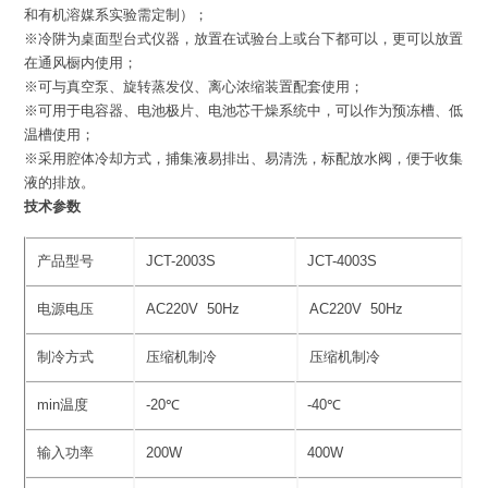
和有机溶媒系实验需定制）；
※冷阱为桌面型台式仪器，放置在试验台上或台下都可以，更可以放置
在通风橱内使用；
※可与真空泵、旋转蒸发仪、离心浓缩装置配套使用；
※可用于电容器、电池极片、电池芯干燥系统中，可以作为预冻槽、低
温槽使用；
※采用腔体冷却方式，捕集液易排出、易清洗，标配放水阀，便于收集
液的排放。
技术参数
产品型号
JCT-2003S
JCT-4003S
电源电压
AC220V 50Hz
AC220V 50Hz
制冷方式
压缩机制冷
压缩机制冷
min温度
-20℃
-40℃
输入功率
200W
400W