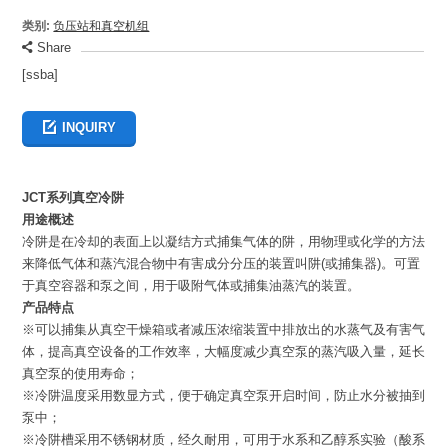
类别:
负压站和真空机组
Share
[ssba]
INQUIRY
JCT系列真空冷阱
用途概述
冷阱是在冷却的表面上以凝结方式捕集气体的阱，用物理或化学的方法
来降低气体和蒸汽混合物中有害成分分压的装置叫阱(或捕集器)。可置
于真空容器和泵之间，用于吸附气体或捕集油蒸汽的装置。
产品特点
※可以捕集从真空干燥箱或者减压浓缩装置中排放出的水蒸气及有害气
体，提高真空设备的工作效率，大幅度减少真空泵的蒸汽吸入量，延长
真空泵的使用寿命；
※冷阱温度采用数显方式，便于确定真空泵开启时间，防止水分被抽到
泵中；
※冷阱槽采用不锈钢材质，经久耐用，可用于水系和乙醇系实验（酸系